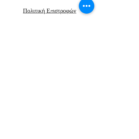
Πολιτική Επιστροφών
Μεταφορικά
Facebook
Instagram
Αν. Παπαν
δρέου 47Β
Χανιά, Κρήτη
Ελλάδα