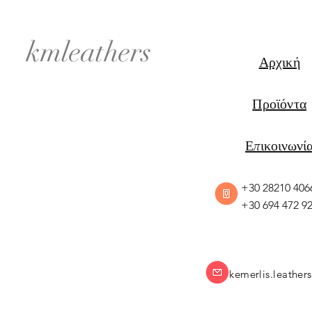
kmleathers
Αρχική
Προϊόντα
Επικοινωνί
+30 28210 406
+30 694 472 9
kemerlis.leathe