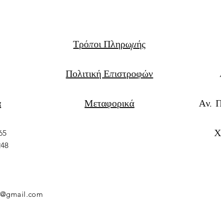
Τρόποι Πληρωμής
Πολιτική Επιστροφών
α
Μεταφορικά
Αν. 
Χ
65
248
rs@gmail.com