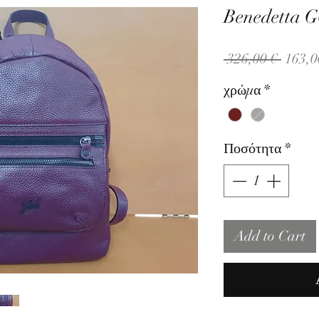
Benedetta 
Κανον
 326,00 € 
163,0
τιμή
χρώμα
*
Ποσότητα
*
Add to Cart