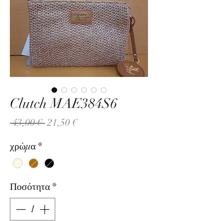
Clutch MAE384S6
Κανονική
Τιμή
 43,00 € 
21,50 €
τιμή
Έκπτωσης
χρώμα
*
Ποσότητα
*