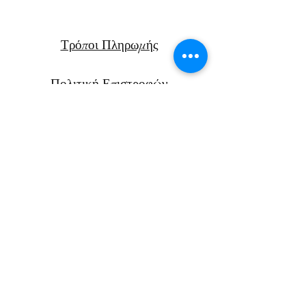
Τρόποι Πληρωμής
Πολιτική Επιστροφών
Μεταφορικά
Facebook
Instagram
Αν. Παπαν
δρέου 47Β
Χανιά, Κρήτη