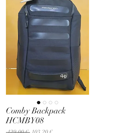
Comby Backpack
HCMBY08
Κανονική
Τιμή
 129,00 € 
103,20 €