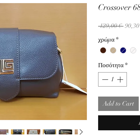
Crossover 6
Κανον
 129,00 € 
90,30
τιμή
χρώμα
*
Ποσότητα
*
Add to Cart