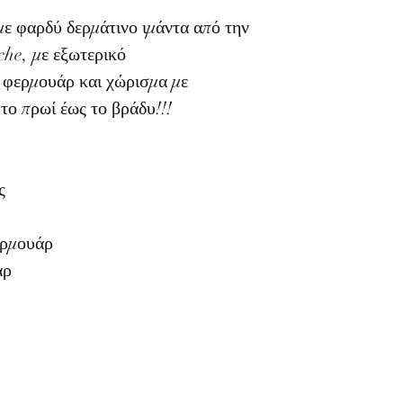
με φαρδύ δερμάτινο ιμάντα από την
he, με εξωτερικό
 φερμουάρ και χώρισμα με
το πρωί έως το βράδυ!!!
ς
ερμουάρ
άρ