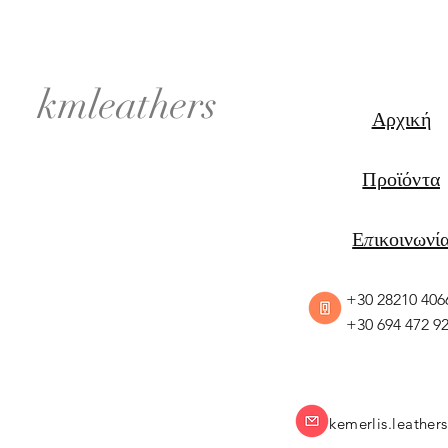
kmleathers
Αρχική
Προϊόντα
Επικοινωνί
+30 28210 406
+30 694 472 9
kemerlis.leathe