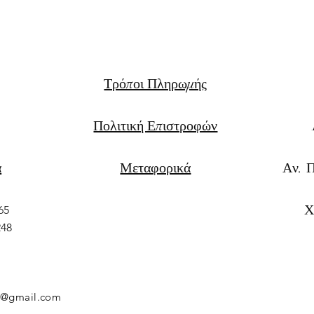
Τρόποι Πληρωμής
Πολιτική Επιστροφών
α
Μεταφορικά
Αν. 
Χ
65
248
rs@gmail.com