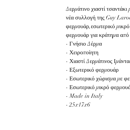
Δερμάτινο χιαστί τσαντάκι 
νέα συλλογή της Guy Laroc
φερμουάρ,εσωτερικό μικρό
φερμουάρ για κράτημα από 
- Γνήσιο Δέρμα
- Χειροποίητη
- Χιαστί Δερμάτινος Ιμάντα
- Εξωτερικό φερμουάρ
- Εσωτερικό χώρισμα με φ
- Εσωτερικό μικρό φερμου
- Made in Italy
- 25x17x6