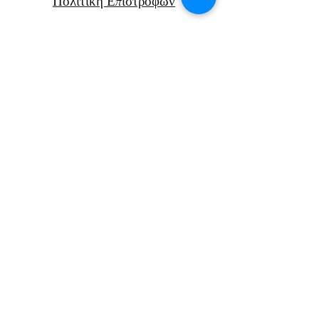
Πολιτική Επιστροφών
Μεταφορικά
Facebook
Instagram
Αν. Παπαν
δρέου 47Β
Χανιά, Κρήτη
Ελλάδα