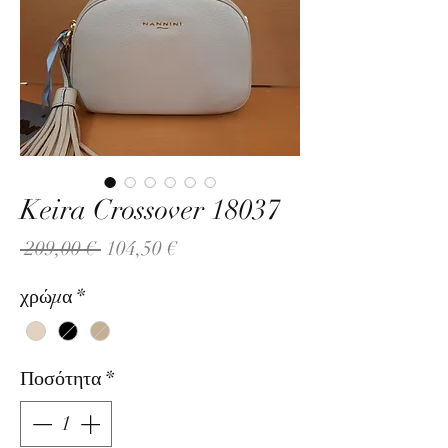
Keira Crossover 18037
Κανονική
Τιμή
 209,00 € 
104,50 €
τιμή
Έκπτωσης
χρώμα
*
Ποσότητα
*