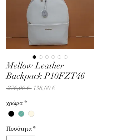
Mellow Leather
Backpack P10FZT46
Κανονική
Τιμή
 276,00 € 
138,00 €
τιμή
Έκπτωσης
χρώμα
*
Ποσότητα
*