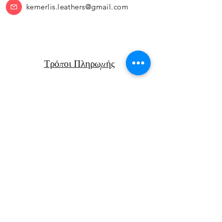
kemerlis.leathers@gmail.com
Τρόποι Πληρωμής
Πολιτική Επιστροφών
Μεταφορικά
Facebook
Instagram
Αν. Παπαν
δρέου 47Β