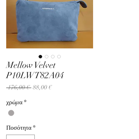
Mellow Velvet
P10LWT82A04
Κανονική
Τιμή
 176,00 € 
88,00 €
τιμή
Έκπτωσης
χρώμα
*
Ποσότητα
*