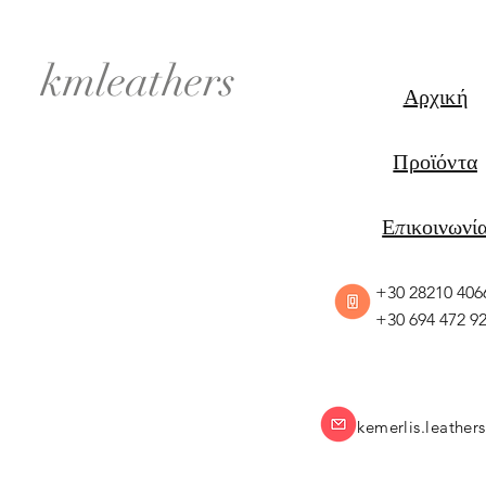
kmleathers
Αρχική
Προϊόντα
Επικοινωνί
+30 28210 406
+30 694 472 9
kemerlis.leathe