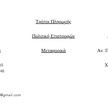
Τρόποι Πληρωμής
Πολιτική Επιστροφών
α
Μεταφορικά
Αν. 
Χ
65
248
rs@gmail.com