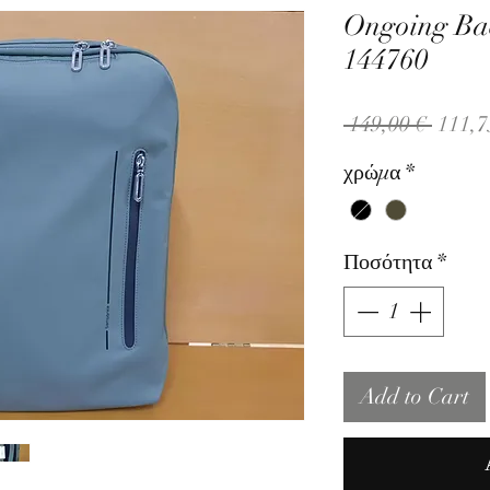
Ongoing Ba
144760
Κανον
 149,00 € 
111,7
τιμή
χρώμα
*
Ποσότητα
*
Add to Cart