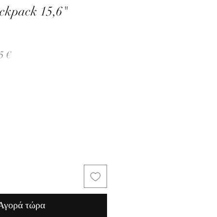
ckpack 15,6"
ική
Τιμή
5 €
Έκπτωσης
Αγορά τώρα