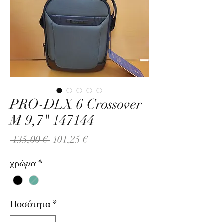
PRO-DLX 6 Crossover
M 9,7" 147144
Κανονική
Τιμή
 135,00 € 
101,25 €
τιμή
Έκπτωσης
χρώμα
*
Ποσότητα
*