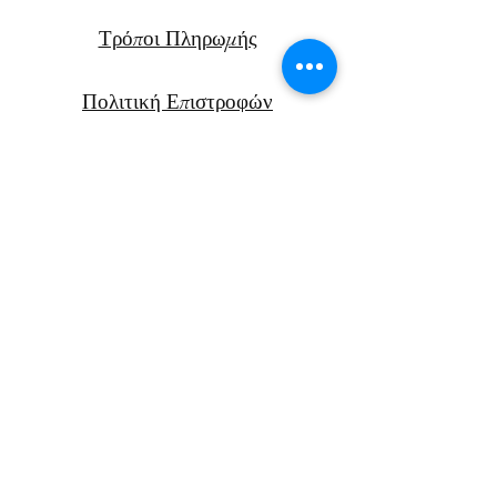
Τρόποι Πληρωμής
Πολιτική Επιστροφών
Μεταφορικά
Facebook
Instagram
Αν. Παπαν
δρέου 47Β
Χανιά, Κρήτη