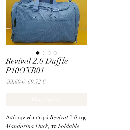
Revival 2.0 Duffle
P10OXB01
Κανονική
Τιμή
 99,60 € 
69,72 €
τιμή
Έκπτωσης
Εξαντλημένο
Από την νέα σειρά Revival 2.0 της
Mandarina Duck, το Foldable