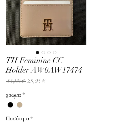
TH Feminine CC
Holder AW0AW17474
Κανονική
Τιμή
 51,90 € 
25,95 €
τιμή
Έκπτωσης
χρώμα
*
Ποσότητα
*