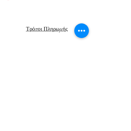
Τρόποι Πληρωμής
Πολιτική Επιστροφών
Μεταφορικά
Facebook
Instagram
Αν. Παπαν
δρέου 47Β