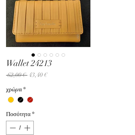
Wallet 24213
Κανονική
Τιμή
 62,00 € 
43,40 €
τιμή
Έκπτωσης
χρώμα
*
Ποσότητα
*