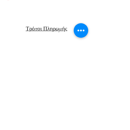
Τρόποι Πληρωμής
Πολιτική Επιστροφών
Μεταφορικά
Facebook
Instagram
Αν. Παπαν
δρέου 47Β