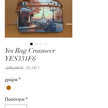
Yes Bag Crossover
YES331F6
Κανονική
Τιμή
 100,00 € 
50,00 €
τιμή
Έκπτωσης
χρώμα
*
Ποσότητα
*